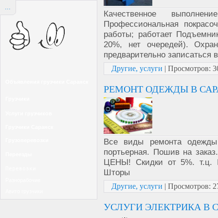
...
Качественное выполне
Профессиональная покрасо
работы; работает Подъемни
20%, нет очередей). Охра
предварительно записаться в
Другие, услуги
|
Просмотров:
3
Объявления грузчики Саранск
РЕМОНТ ОДЕЖДЫ В СА
Грузчики
Услуги грузчиков
Грузчики Саранск
Все виды ремонта одежды 
Грузоперевозки
портьерная. Пошив на зака
Переезды
ЦЕНЫ! Скидки от 5%. т.ц. Г
Перевозки
Шторы
Разнорабочие
Другие, услуги
|
Просмотров:
2
Авито грузчики
УСЛУГИ ЭЛЕКТРИКА В 