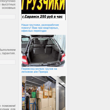
глосуточно
я высотных
з основных
Наши грузчики, разнорабочие
помогут Вам при квартирных,
офисных переездах
 Выполняем
, гарантия.
Перевозка мелких грузов на
легковом а/м Приора
м поможем!
аздник для