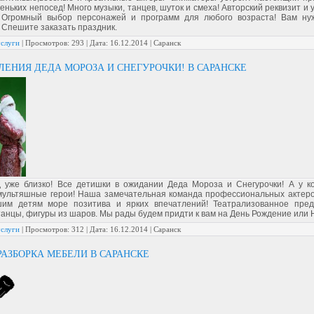
ньких непосед! Много музыки, танцев, шуток и смеха! Авторский реквизит и
 Огромный выбор персонажей и программ для любого возраста! Вам ну
 Спешите заказать праздник.
услуги
|
Просмотров:
293
|
Дата:
16.12.2014
| Саранск
ЛЕНИЯ ДЕДА МОРОЗА И СНЕГУРОЧКИ! В САРАНСКЕ
 уже близко! Все детишки в ожидании Деда Мороза и Снегурочки! А у ко
ультяшные герои! Наша замечательная команда профессиональных актеро
им детям море позитива и ярких впечатлений! Театрализованное пред
танцы, фигуры из шаров. Мы рады будем придти к вам на День Рождение или 
услуги
|
Просмотров:
312
|
Дата:
16.12.2014
| Саранск
РАЗБОРКА МЕБЕЛИ В САРАНСКЕ