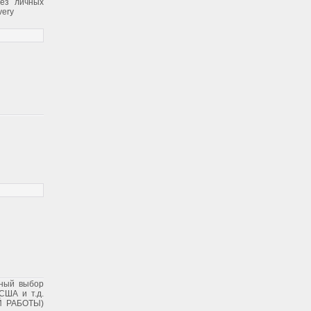
без личных
very
мный выбор
США и т.д.
 РАБОТЫ)