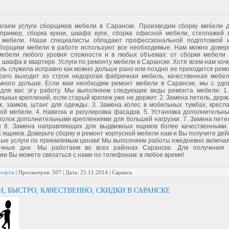
гаем услуги сборщиков мебели в Саранске. Производим сборку мебели 
пример, сборка кухни, шкафа купе, сборка офисной мебели, стеллажей 
 мебели. Наши специалисты обладают профессиональной подготовкой 
борщики мебели в работе используют все необходимые. Нам можно довери
мебели любого уровня сложности и в любых объемах: от сборки мебели 
 шкафа в квартире. Услуги по ремонту мебели в Саранске. Хотя всем нам хоч
ль служила исправно как можно дольше рано или поздно ее приходится ремо
сего выходит из строя недорогая фабричная мебель, качественная мебел
много дольше. Если вам необходим ремонт мебели в Саранске, мы с удо
для вас эту работу. Мы выполняем следующие виды ремонта мебели: 1.
ьных креплений, если старый крепеж уже не держит. 2. Замена петель, дер
ек, замков, штанг для одежды. 3. Замена колес в мобильных тумбах, кресла
ой мебели. 4. Навеска и регулировка фасадов. 5. Установка дополнительных
полок дополнительными креплениями для большей нагрузки. 7. Замена петел
 8. Замена направляющих для выдвижных ящиков более качественными.
 ящиков. Доверьте сборку и ремонт корпусной мебели нам и Вы получите дей
ные услуги по приемлемым ценам! Мы выполняем работы ежедневно включа
ичные дни. Мы работаем во всех районах Саранска. Для получения 
ии Вы можете связаться с нами по телефонам: в любое время!
услуги
|
Просмотров:
507
|
Дата:
25.11.2014
| Саранск
И, БЫСТРО, КАЧЕСТВЕННО, СКИДКИ В САРАНСКЕ