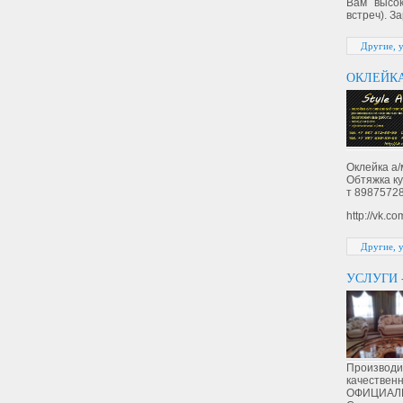
Вам высок
встреч). З
Другие, 
ОКЛЕЙКА
Оклейка а/
Обтяжка к
т 8987572
http://vk.c
Другие, 
УСЛУГИ 
Производи
качествен
ОФИЦИАЛ