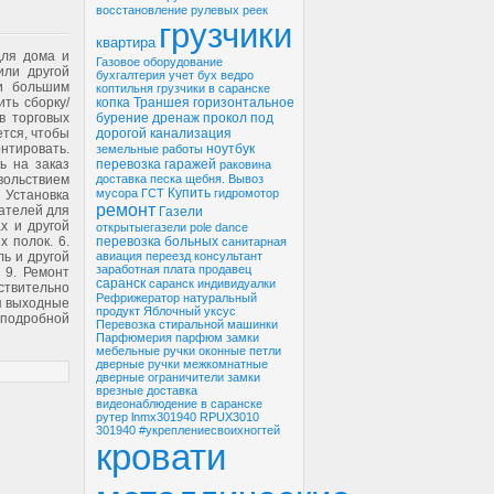
восстановление рулевых реек
грузчики
квартира
для дома и
Газовое оборудование
или другой
бухгалтерия
учет
бух
ведро
и большим
коптильня
грузчики в саранске
копка
Траншея
горизонтальное
ть сборку/
бурение
дренаж
прокол под
в торговых
дорогой
канализация
ется, чтобы
ноутбук
нтировать.
земельные работы
перевозка гаражей
ь на заказ
раковина
доставка песка
щебня.
Вывоз
вольствием
Купить
мусора
ГСТ
гидромотор
 Установка
ремонт
жателей для
Газели
х и другой
открытыегазели
pole dance
перевозка больных
 полок. 6.
санитарная
авиация
переезд
консультант
ь и другой
заработная плата
продавец
 9. Ремонт
саранск
саранск индивидуалки
ствительно
Рефрижератор
натуральный
я выходные
продукт
Яблочный уксус
подробной
Перевозка стиральной машинки
Парфюмерия
парфюм
замки
мебельные
ручки оконные
петли
дверные
ручки межкомнатные
дверные ограничители
замки
врезные
доставка
видеонаблюдение в саранске
рутер
lnmx301940
RPUX3010
301940
#укреплениесвоихногтей
кровати