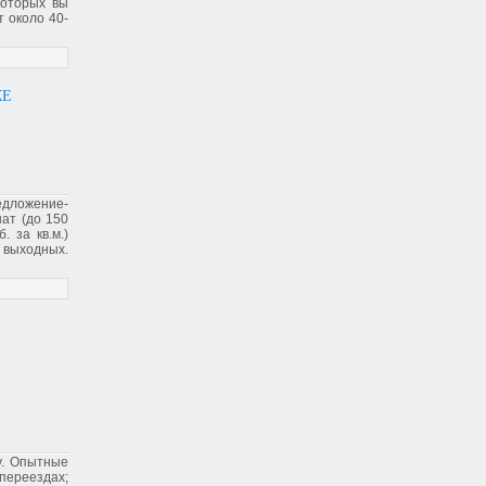
которых вы
т около 40-
КЕ
едложение-
нат (до 150
. за кв.м.)
 выходных.
у. Опытные
переездах;