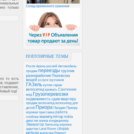
 уникальные
Склад временного хранения
жно только
ПОПУЛЯРНЫЕ ТЕМЫ
Рохля
Арена рохлей
Автомобиль
переезды
грузчик
продам
разнорабочие
Перевозка
го то есть
вещей
услуги грузчиков
в, подарит
ГАЗель
куплю гараж
ставление,
велосипед
Сантехник
кровать
Новый год!
Грузоперевозки
мёд
недвижимость
сдам квартиру
продам велосипед
велосипед для
Приора
детей
Продаю Приору
работа
игровая приставка
манипулятор
nokia
спойлер
джостик
ванна
кондиционер
Эвакуатор
Samsung
коронка
сборка
адаптер
Land Rover
мебели
выгрузка
Ремонт