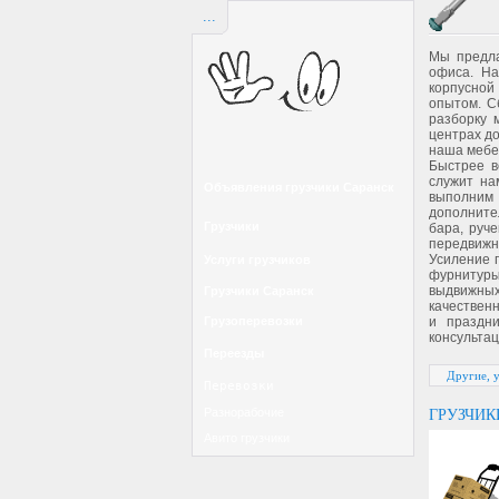
...
Мы предла
офиса. На
корпусной
опытом. С
разборку 
центрах до
наша мебе
Быстрее в
служит на
Объявления грузчики Саранск
выполним 
дополнител
Грузчики
бара, руч
передвижн
Усиление 
Услуги грузчиков
фурнитуры
выдвижных
Грузчики Саранск
качествен
и праздн
Грузоперевозки
консультац
Переезды
Другие, 
Перевозки
Разнорабочие
ГРУЗЧИК
Авито грузчики