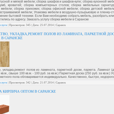
пусной и мягкой мебели; сборка шкафов и шкафов-купе; сборка кухонной меб
тумб, кроватей; сборка компьютерных столов; сборка мебельных гарнитур
 мебели; сборка прихожих; сборка офисной мебели; сборка детской мебели
встраиваемой мебели; Упаковка мебели в воздушно-пузырьковую и пленку-ст
ение бытовой техники. Если Вам необходимо собрать мебель, разобрать или
тились по адресу. Заказать услугу сборка мебели в Саранске
услуги
|
Просмотров:
345
|
Дата:
25.07.2014
| Саранск
ТВО, УКЛАДКА,РЕМОНТ ПОЛОВ ИЗ ЛАМИНАТА, ПАРКЕТНОЙ ДОС
 В САРАНСКЕ
, укладка,ремонт полов из ламината, паркетной доски, паркета. Ламинат (д
 кв.м., свыше 100 кв.м. - 100 руб. за кв.м.) Паркетная доска (250 руб. за кв.м.) 
кетного пола обговаривается индивидуально. Качественно, быстро, недорого
услуги
|
Просмотров:
342
|
Дата:
21.07.2014
| Саранск
 КИРПИЧА ОПТОМ В САРАНСКЕ