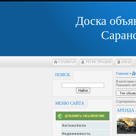
Доска объя
Саран
ГЛАВНАЯ
РЕГИСТРАЦИЯ
ВХОД
Д
Главная
»
ПОИСК
В категории
Показано об
Сортировать
МЕНЮ САЙТА
АРЕНДА 
Автомобили
Недвижимость