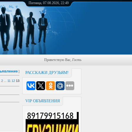
Пятница, 07.08.2026, 22:49
Приветствую Вас
,
Гость
ъявление
]
РАССКАЖИ ДРУЗЬЯМ!
1
2
...
11
12
13
VIP ОБЪЯВЛЕНИЯ