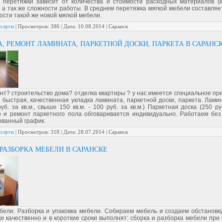
 перетяжки зависит от количества и стоимости расходных материалов (
 а так же сложности работы. В среднем перетяжка мягкой мебели составляе
сти такой же новой мягкой мебели.
услуги
|
Просмотров:
386
|
Дата:
10.08.2014
| Саранск
, РЕМОНТ ЛАМИНАТА, ПАРКЕТНОЙ ДОСКИ, ПАРКЕТА В САРАНС
онт? строительство дома? отделка квартиры ? у нас имеется специальное пр
 быстрая, качественная укладка ламината, паркетной доски, паркета. Лами
руб. за кв.м., свыше 150 кв.м. - 100 руб. за кв.м.) Паркетная доска (250 руб
о и ремонт паркетного пола обговаривается индивидуально. Работаем без
ванный график.
услуги
|
Просмотров:
318
|
Дата:
28.07.2014
| Саранск
 РАЗБОРКА МЕБЕЛИ В САРАНСКЕ
бели. Разборка и упаковка мебели. Собираем мебель и создаем обстановк
и качественно и в короткие сроки выполнят: сборка и разборка мебели при 