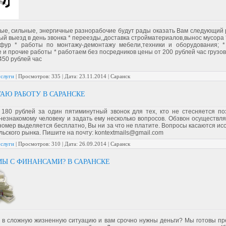
ые, сильные, энергичные разнорабочие будут рады оказать Вам следующий ря
й выезд в день звонка * переезды,,доставка стройматериалов,вынос мусора *
 фур * работы по монтажу-демонтажу мебели,техники и оборудования; 
 и прочие работы * работаем без посредников цены от 200 рублей час груз
450 рублей час
услуги
|
Просмотров:
335
|
Дата:
23.11.2014
| Саранск
АЮ РАБОТУ В САРАНСКЕ
 180 рублей за один пятиминутный звонок для тех, кто не стесняется по
незнакомому человеку и задать ему несколько вопросов. Обзвон осуществля
номер выделяется бесплатно, Вы ни за что не платите. Вопросы касаются и
ьского рынка. Пишите на почту: kontextmails@gmail.com
услуги
|
Просмотров:
310
|
Дата:
26.09.2014
| Саранск
Ы С ФИНАНСАМИ? В САРАНСКЕ
 в сложную жизненную ситуацию и вам срочно нужны деньги? Мы готовы пр