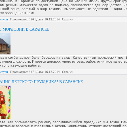
товышки в Саранске по доступной цене на час или любой другой срок кру
ам решить множество задач по подъему специалистов для осуществлени
льшой опыт, богатый выбор техники, высококлассные водители – одни и
тв обращения к нам!
услуги
|
Просмотров:
326
|
Дата:
16.12.2014
| Саранск
З МОРДОВИИ В САРАНСКЕ
ваем срубы домов, бань, беседок на заказ. Качественный мордовский лес.
личной сложности. Имеется договор, много готовых работ, отличное качество
 сопутствующие работы.
услуги
|
Просмотров:
347
|
Дата:
16.12.2014
| Саранск
АЦИЯ ДЕТСКОГО ПРАЗДНИКА! В САРАНСКЕ
те, как организовать ребенку запоминающийся праздник? Мы точно Ва
антливые,веселые и креативные актеры -аниматоры устроят настоящий пр