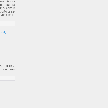
ели; сборка
ов; сборка
; сборка и
рейч. а так
 упаковать,
КИ,
о 100 кв.м.
Устройство и
.