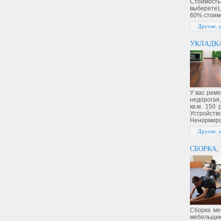
Стоимость
выберете),
60% стоимо
Другие, 
УКЛАДКА
У вас рем
недорогая,
кв.м. 150 
Устройств
Ненормиро
Другие, 
СБОРКА,
Сборка ме
мебельщик