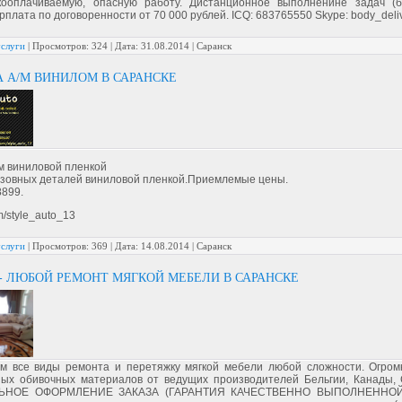
ооплачиваемую, опасную работу. Дистанционное выполненине задач (
арплата по договоренности от 70 000 рублей. ICQ: 683765550 Skype: body_deli
услуги
|
Просмотров:
324
|
Дата:
31.08.2014
| Саранск
 А/М ВИНИЛОМ В САРАНСКЕ
м виниловой пленкой
узовных деталей виниловой пленкой.Приемлемые цены.
8899.
om/style_auto_13
услуги
|
Просмотров:
369
|
Дата:
14.08.2014
| Саранск
- ЛЮБОЙ РЕМОНТ МЯГКОЙ МЕБЕЛИ В САРАНСКЕ
м все виды ремонта и перетяжку мягкой мебели любой сложности. Огро
ных обивочных материалов от ведущих производителей Бельгии, Канады, 
ЬНОЕ ОФОРМЛЕНИЕ ЗАКАЗА (ГАРАНТИЯ КАЧЕСТВЕННО ВЫПОЛНЕННОЙ