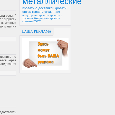
металлические
кровати с доставкой
кровати
оптом
кровати студентам
полуторные кровати
кровати в
д услуг: *
хостелы
бюджетные кровати
 погрузка -
кровати ГОСТ
* земляные
овая машина
ВАША РЕКЛАМА
звонить по
ется через
сследования
едоставить