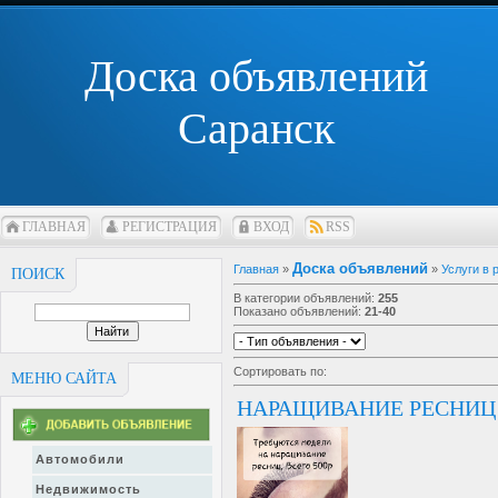
Доска объявлений
Саранск
ГЛАВНАЯ
РЕГИСТРАЦИЯ
ВХОД
RSS
Доска объявлений
Главная
»
»
Услуги в
ПОИСК
В категории объявлений
:
255
Показано объявлений
:
21-40
Сортировать по
:
МЕНЮ САЙТА
НАРАЩИВАНИЕ РЕСНИЦ 
Автомобили
Недвижимость