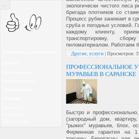
...
экологически чистого леса 
бригада плотников со стаж
Процесс рубки занимает в ср
сруба и погодных условий. 
каждому клиенту, прие
транспортировку, сбо
пиломатериалом. Работаем б
Объявления грузчики Саранск
Другие, услуги
|
Просмотров:
3
Грузчики
ПРОФЕССИОНАЛЬНОЕ У
МУРАВЬЕВ В САРАНСКЕ
Услуги грузчиков
Грузчики Саранск
Грузоперевозки
Переезды
Перевозки
Быстро и профессионально
Разнорабочие
(загородный дом, квартиру,
Авито грузчики
"рыжих" муравьев, блох, о
Фирменная гарантия на 1
токсины. Безопасны для л