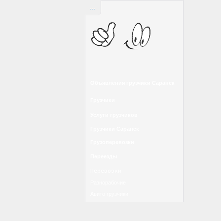
...
Объявления грузчики Саранск
Грузчики
Услуги грузчиков
Грузчики Саранск
Грузоперевозки
Переезды
Перевозки
Разнорабочие
Авито грузчики