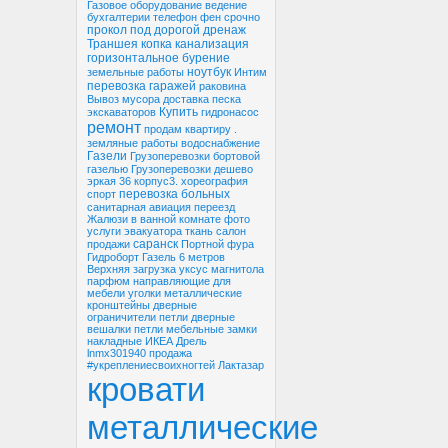
Газовое оборудование
ведение
бухгалтерии
телефон
фен
срочно
прокол под дорогой
дренаж
Траншея
копка
канализация
горизонтальное бурение
ноутбук
земельные работы
Интим
перевозка гаражей
раковина
Вывоз мусора
доставка песка
Купить
экскаваторов
гидронасос
ремонт
продам квартиру
.
земляные работы
водоснабжение
Газели
Грузоперевозки бортовой
газелью
Грузоперевозки дешево
эркая 36 корпус3.
хореография
перевозка больных
спорт
санитарная авиация
переезд
Жалюзи в ванной комнате фото
услуги эвакуатора
ткань
салон
саранск
продажи
Портной
фура
Гидроборт
Газель 6 метров
Верхняя загрузка
уксус
магнитола
парфюм
направляющие для
мебели
уголки металлические
кронштейны
дверные
ограничители
петли дверные
вешалки
петли мебельные
замки
накладные
ИКЕА
Дрель
lnmx301940
продажа
#укреплениесвоихногтей
Лактазар
кровати
металлические