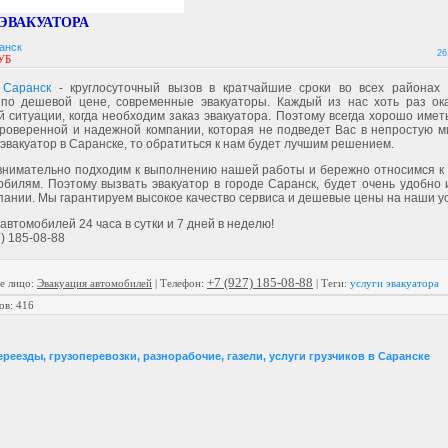
ЭВАКУАТОРА
анск
26
УБ
 Саранск
- круглосуточный вызов в кратчайшие сроки во всех районах 
по дешевой цене, современные эвакуаторы. Каждый из нас хоть раз ок
 ситуации, когда необходим заказ эвакуатора. Поэтому всегда хорошо имет
роверенной и надежной компании, которая не подведет Вас в непростую ми
эвакуатор в Саранске, то обратиться к нам будет лучшим решением.
внимательно подходим к выполнению нашей работы и бережно относимся к
билям. Поэтому вызвать эвакуатор в городе Саранск, будет очень удобно 
ании. Мы гарантируем высокое качество сервиса и дешевые цены на наши ус
автомобилей 24 часа в сутки и 7 дней в неделю!
7) 185-08-88
+7 (927) 185-08-88
е лицо
:
Эвакуация автомобилей
|
Телефон:
|
Теги:
услуги эвакуатора
ов
:
416
ереезды, грузоперевозки, разнорабочие, газели, услуги грузчиков в Саранске