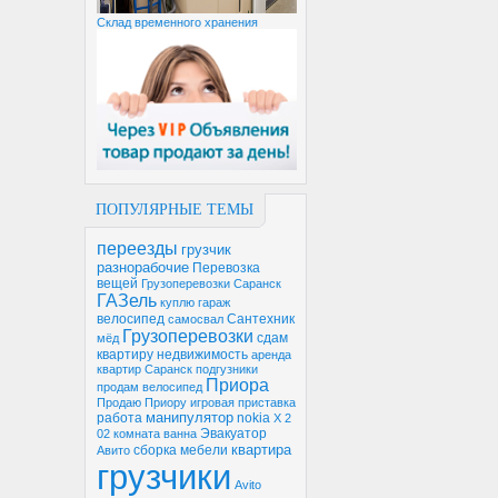
Склад временного хранения
ПОПУЛЯРНЫЕ ТЕМЫ
переезды
грузчик
разнорабочие
Перевозка
вещей
Грузоперевозки Саранск
ГАЗель
куплю гараж
велосипед
Сантехник
самосвал
Грузоперевозки
сдам
мёд
квартиру
недвижимость
аренда
квартир Саранск
подгузники
Приора
продам велосипед
Продаю Приору
игровая приставка
манипулятор
работа
nokia
X 2
Эвакуатор
02
комната
ванна
квартира
сборка мебели
Авито
грузчики
Avito