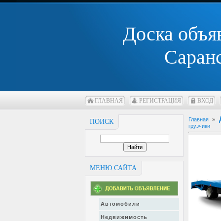
Доска объя
Саран
ГЛАВНАЯ
РЕГИСТРАЦИЯ
ВХОД
Главная
»
ПОИСК
грузчики
МЕНЮ САЙТА
Автомобили
Недвижимость