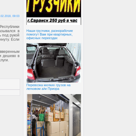
.02.2018, 09:03
Республики
Наши грузчики, разнорабочие
азывался в
помогут Вам при квартирных,
ь под рукой
офисных переездах
нуту. Если
 вверенным
и дешево в
луги.
Перевозка мелких грузов на
легковом а/м Приора