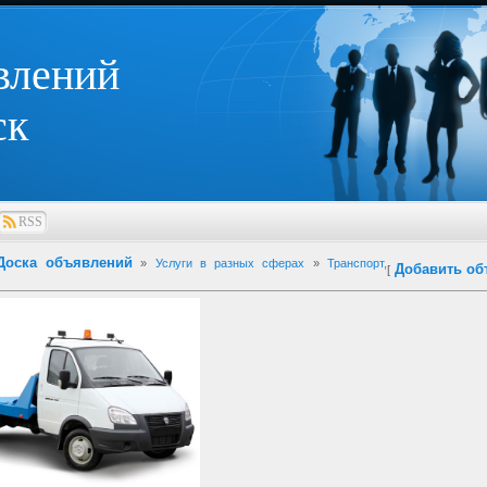
влений
ск
RSS
Доска объявлений
»
Услуги в разных сферах
»
Транспорт,
Добавить об
[