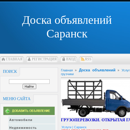
Доска объявлений
Саранск
ГЛАВНАЯ
РЕГИСТРАЦИЯ
ВХОД
RSS
Доска объявлений
Главная
»
»
Услу
ПОИСК
грузчики
МЕНЮ САЙТА
ГРУЗОПЕРЕВОЗКИ. ОТКРЫТАЯ Г
Автомобили
Услуги |
Саранск
Недвижимость