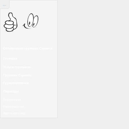
...
Объявления грузчики Саранск
Грузчики
Услуги грузчиков
Грузчики Саранск
Грузоперевозки
Переезды
Перевозки
Разнорабочие
Авито грузчики