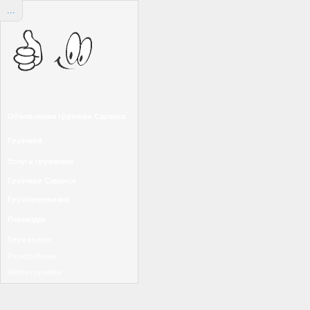
...
Объявления грузчики Саранск
Грузчики
Услуги грузчиков
Грузчики Саранск
Грузоперевозки
Переезды
Перевозки
Разнорабочие
Авито грузчики