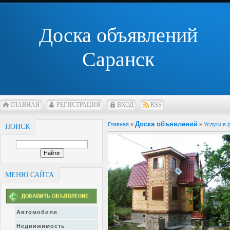
Доска объявлений
Саранск
ГЛАВНАЯ
РЕГИСТРАЦИЯ
ВХОД
RSS
Доска объявлений
Главная
»
»
Услуги в
ПОИСК
МЕНЮ САЙТА
Автомобили
Недвижимость