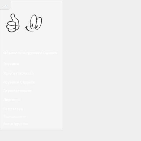
...
Объявления грузчики Саранск
Грузчики
Услуги грузчиков
Грузчики Саранск
Грузоперевозки
Переезды
Перевозки
Разнорабочие
Авито грузчики