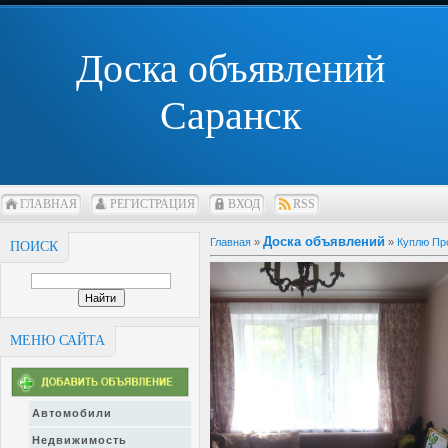
Доска объявлений
Саранск
ГЛАВНАЯ
РЕГИСТРАЦИЯ
ВХОД
RSS
Доска объявлений
Главная
»
»
Куплю Пр
ПОИСК
МЕНЮ САЙТА
Автомобили
Недвижимость