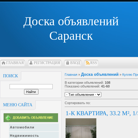
Доска объявлений
Саранск
ГЛАВНАЯ
РЕГИСТРАЦИЯ
ВХОД
RSS
Доска объявлений
Главная
»
»
Куплю Пр
ПОИСК
В категории объявлений
:
108
Показано объявлений
:
41-60
Сортировать по
:
МЕНЮ САЙТА
1-К КВАРТИРА, 33.2 М², 
Автомобили
Недвижимость