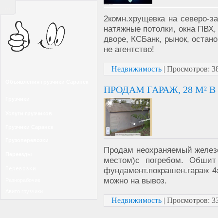
...
2комн.хрущевка на северо-за
натяжные потолки, окна ПВХ,
дворе, КСБанк, рынок, остан
не агентство!
Недвижимость
|
Просмотров:
3
Объявления грузчики Саранск
ПРОДАМ ГАРАЖ, 28 М² В
Грузчики
Услуги грузчиков
Грузчики Саранск
Грузоперевозки
Продам неохраняемый железо
Переезды
местом)с погребом. Обшит 
фундамент.покрашен.гараж 4х
Перевозки
можно на вывоз.
Разнорабочие
Авито грузчики
Недвижимость
|
Просмотров:
3